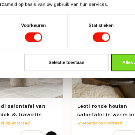
erzameld op basis van uw gebruik van hun services.
Voorkeuren
Statistieken
Selectie toestaan
Alles
di salontafel van
Leoti ronde houten
iek & travertin
salontafel in warm b
kt op voorraad
Beperkt op voorraad
Japandi salontafel van keramiek & travertin aantal
Leoti rond