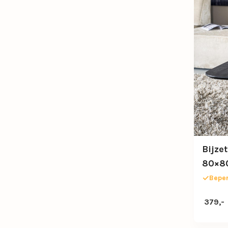
Bijze
80×8
Beper
379,-