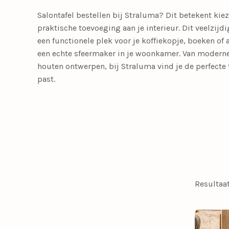
Meer lichtbronnen
Salontafel bestellen bij Straluma? Dit betekent kiez
praktische toevoeging aan je interieur. Dit veelzijd
LED lichtbronnen
Smart lichtbronn
een functionele plek voor je koffiekopje, boeken o
een echte sfeermaker in je woonkamer. Van
moderne
Slaapkamerlampen
Eetkamerstoelen
Tafellampen
Tienerkamerlampen
Opbouwspots
Fauteuils
houten ontwerpen
, bij Straluma vind je de perfecte 
past.
Meer verlichting
Bedlampjes
Driepoot lampen
Woonaccessoires
Booglampen
Klemlampen
Bureaulampen
Lampenkappen
Resultaa
Calex Lampen
Lampenvoeten
Draadlampen
Leeslampen