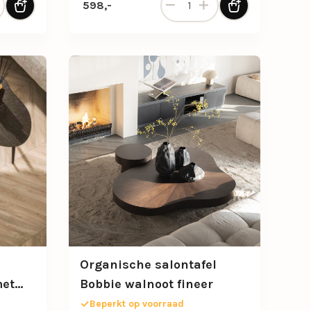
598,-
Organische salontafel
met
Bobbie walnoot fineer
Beperkt op voorraad