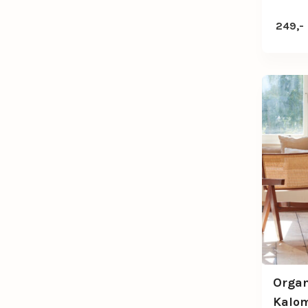
249,-
Organ
Kalom