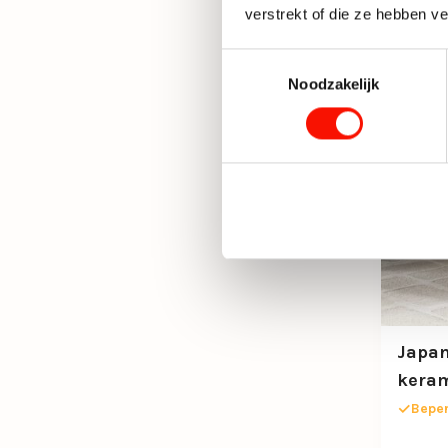
verstrekt of die ze hebben v
Toestemmingsselectie
Noodzakelijk
Japan
keram
Beper