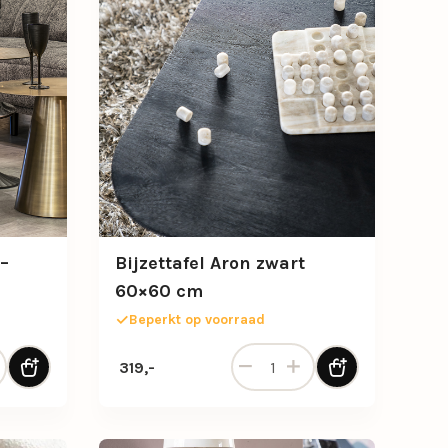
 –
Bijzettafel Aron zwart
60×60 cm
Beperkt op voorraad
l “Boogie” L – Zwart Ø70 cm aantal
Bijzettafel Aron zwart 60x60 
319,-