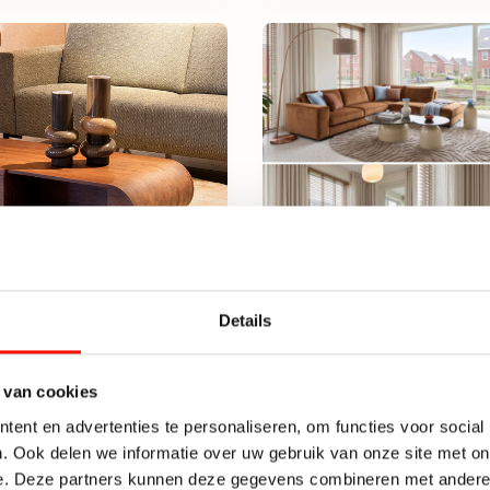
Details
ora houten salontafel
Irona Salontafel L Be
met opbergruimte
met Smoked Glas Ø8
 van cookies
kt op voorraad
Beperkt op voorraad
ent en advertenties te personaliseren, om functies voor social
Eleonora houten salontafel King met opbergruimte a
Irona Salo
. Ook delen we informatie over uw gebruik van onze site met on
189,-
e. Deze partners kunnen deze gegevens combineren met andere i