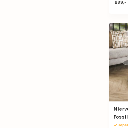
299,-
Nierv
Fossi
look 
Beper