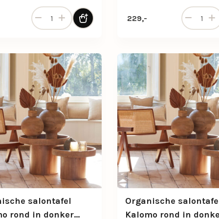
Niervormige salontafel set Fossil met natuursteen-lo
Organische
229,-
ische salontafel
Organische salontafe
o rond in donker
Kalomo rond in donk