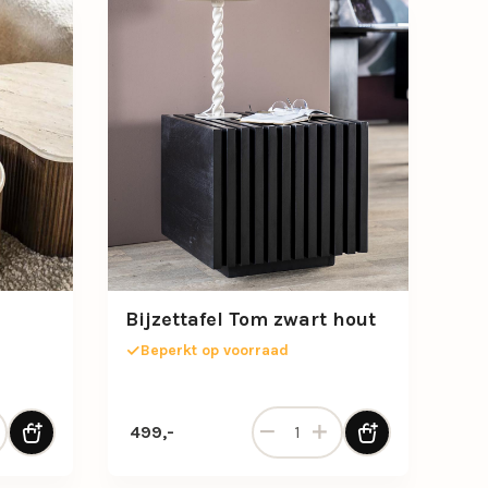
Bijzettafel Tom zwart hout
Beperkt op voorraad
l Mari 50x33x44cm aantal
Bijzettafel Tom zwart hout aan
499,-