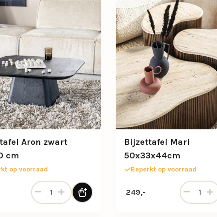
ttafel Aron zwart
Bijzettafel Mari
0 cm
50x33x44cm
kt op voorraad
Beperkt op voorraad
Bijzettafel Aron zwart 80x80 cm aantal
Bijzettafe
249,-