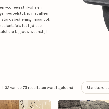
SALE tafellampen
en voor een stijlvolle en
SALE opbouwspots
ige meubelstuk is niet alleen
en
Calex Lampen
Segula Lichtbron
f afstandsbediening, maar ook
SALE buitenlampen
 salontafels
tot
tijdloze
Woonkamerlampen
Buitenlampen
Kasten
Eettafellampen
Videverlichting
Salontafels
Plafondven
Buiten
Sideta
tafel die bij jouw woonstijl
SALE eettafelampe
met lamp
SALE plafondventil
Light and Living
Schemerlampen
Nachtkastlampen
Slimme verlichti
Philips Hue
Touch Lampen
t 1–32 van de 75 resultaten wordt getoond
Plafonnières
Uplighters
Schelpenlampen
Vaaslampen