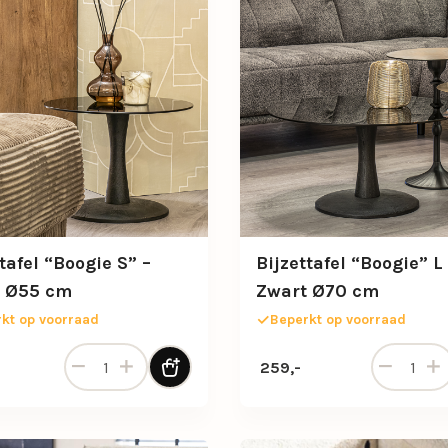
tafel “Boogie S” –
Bijzettafel “Boogie” L
 Ø55 cm
Zwart Ø70 cm
kt op voorraad
Beperkt op voorraad
Bijzettafel “Boogie S” – Zwart Ø55 cm aantal
Bijzettafe
259,-