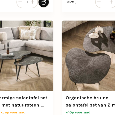
329,-
ormige salontafel set
Organische bruine
l met natuursteen-
salontafel set van 2 
zwart blad
slanke poten
kt op voorraad
Op voorraad