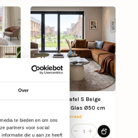
Over
ige
Irona Salontafel S Beige
0 cm
met Smoked Glas Ø50 cm
Beperkt op voorraad
 media te bieden en om ons
antal
ntafel L Beige met Smoked Glas Ø80 cm aantal
Irona Salontafel S Beige met
ze partners voor social
119,-
nformatie die u aan ze heeft