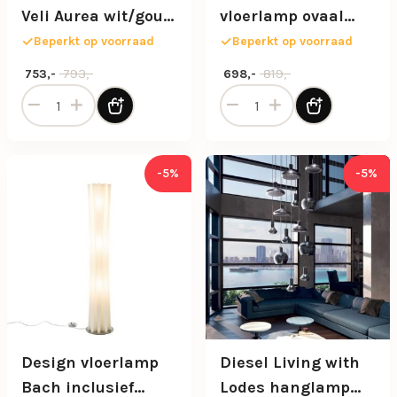
Veli Aurea wit/goud
vloerlamp ovaal
60 cm
mat zwart dimbaar
Beperkt op voorraad
Beperkt op voorraad
Oorspronkelijke prijs was: 793,-.
Huidige prijs is: 753,-.
Oorspronkelijke prijs was: 81
Huidige prijs is: 698,-.
793,-
819,-
753,-
698,-
Design hanglamp Veli Aurea wit/goud 60 cm aantal
Design LED vloerlamp ovaal
-5%
-5%
Design vloerlamp
Diesel Living with
Bach inclusief
Lodes hanglamp