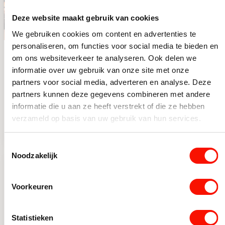
Deze website maakt gebruik van cookies
We gebruiken cookies om content en advertenties te
personaliseren, om functies voor social media te bieden en
Chique 4-lichts
Chique 8-lichts
om ons websiteverkeer te analyseren. Ook delen we
plafondlamp zwart
hanglamp zwart
informatie over uw gebruik van onze site met onze
met smoke glas
met goud
Op voorraad
Beperkt op voorraad
partners voor social media, adverteren en analyse. Deze
partners kunnen deze gegevens combineren met andere
vierkant
Oorspronkelijke prijs was: 99,99.
Huidige prijs is: 79,99.
Oorspronkelijke prijs was: 4
Huidige prijs is: 299,95.
99,99
439,95
79,99
299,95
informatie die u aan ze heeft verstrekt of die ze hebben
Chique 4-lichts plafondlamp zwart met smoke glas vierka
Chique 8-lichts hanglamp 
verzameld op basis van uw gebruik van hun services.
Toestemmingsselectie
Noodzakelijk
-22%
-38%
Voorkeuren
Statistieken