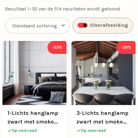
met onze exclusieve aanbiedingen.
Resultaat 1–32 van de 514 resultaten wordt getoond
Sfeerafbeelding
-23%
-29%
1-Lichts hanglamp
3-Lichts hanglamp
zwart met smoke
zwart met smoke
glazen cilinder
glazen kappen
Op voorraad
Op voorraad