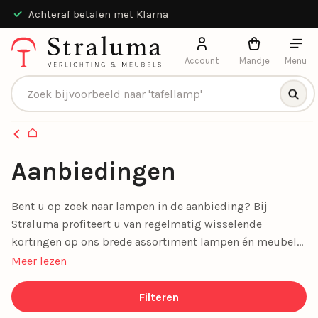
Achteraf betalen met Klarna
Account
Mandje
Menu
Producten zoeken
Homepagina
Aanbiedingen
Bent u op zoek naar lampen in de aanbieding? Bij
Straluma profiteert u van regelmatig wisselende
kortingen op ons brede assortiment lampen én meubels.
Van sfeervolle plafondlampen en spots tot stijlvolle
Meer lezen
woonaccessoires en comfortabele banken, onze
aanbiedingen maken stijlvol wonen betaalbaar. Mis geen
Filteren
enkele deal en geef uw interieur een prachtige upgrade