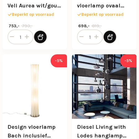
Veli Aurea wit/goud
vloerlamp ovaal
60 cm
mat zwart dimbaar
Beperkt op voorraad
Beperkt op voorraad
Oorspronkelijke prijs was: 793,-.
Huidige prijs is: 753,-.
Oorspronkelijke prijs was: 81
Huidige prijs is: 698,-.
793,-
819,-
753,-
698,-
Design hanglamp Veli Aurea wit/goud 60 cm aantal
Design LED vloerlamp ovaal
-5%
-5%
Design vloerlamp
Diesel Living with
Bach inclusief
Lodes hanglamp