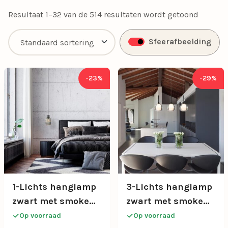
met onze exclusieve aanbiedingen.
Resultaat 1–32 van de 514 resultaten wordt getoond
Sfeerafbeelding
-23%
-29%
1-Lichts hanglamp
3-Lichts hanglamp
zwart met smoke
zwart met smoke
glazen cilinder
glazen kappen
Op voorraad
Op voorraad