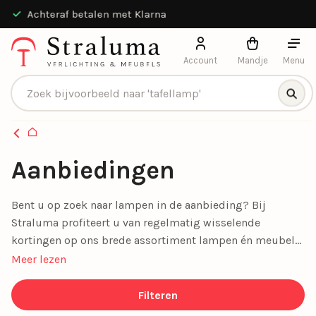
Achteraf betalen met Klarna
Account
Mandje
Menu
Producten zoeken
Homepagina
Aanbiedingen
Bent u op zoek naar lampen in de aanbieding? Bij
Straluma profiteert u van regelmatig wisselende
kortingen op ons brede assortiment lampen én meubels.
Van sfeervolle plafondlampen en spots tot stijlvolle
Meer lezen
woonaccessoires en comfortabele banken, onze
aanbiedingen maken stijlvol wonen betaalbaar. Mis geen
Filteren
enkele deal en geef uw interieur een prachtige upgrade