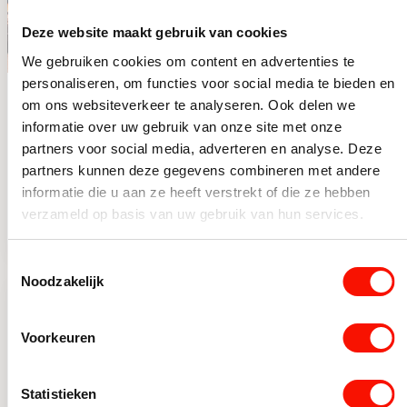
Deze website maakt gebruik van cookies
We gebruiken cookies om content en advertenties te
personaliseren, om functies voor social media te bieden en
Chique 4-lichts
Chique 8-lichts
om ons websiteverkeer te analyseren. Ook delen we
plafondlamp zwart
hanglamp zwart
informatie over uw gebruik van onze site met onze
met smoke glas
met goud
Op voorraad
Beperkt op voorraad
partners voor social media, adverteren en analyse. Deze
partners kunnen deze gegevens combineren met andere
vierkant
Oorspronkelijke prijs was: 99,99.
Huidige prijs is: 79,99.
Oorspronkelijke prijs was: 4
Huidige prijs is: 299,95.
99,99
439,95
79,99
299,95
informatie die u aan ze heeft verstrekt of die ze hebben
Chique 4-lichts plafondlamp zwart met smoke glas vierka
Chique 8-lichts hanglamp 
verzameld op basis van uw gebruik van hun services.
Toestemmingsselectie
Noodzakelijk
-22%
-38%
Voorkeuren
Statistieken