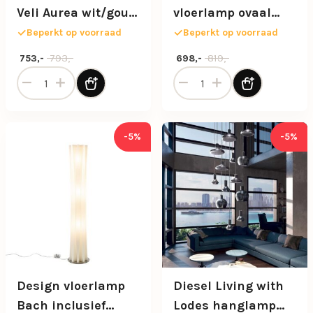
Veli Aurea wit/goud
vloerlamp ovaal
60 cm
mat zwart dimbaar
Beperkt op voorraad
Beperkt op voorraad
Oorspronkelijke prijs was: 793,-.
Huidige prijs is: 753,-.
Oorspronkelijke prijs was: 81
Huidige prijs is: 698,-.
793,-
819,-
753,-
698,-
Design hanglamp Veli Aurea wit/goud 60 cm aantal
Design LED vloerlamp ovaal
-5%
-5%
Design vloerlamp
Diesel Living with
Bach inclusief
Lodes hanglamp