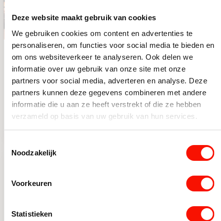
Deze website maakt gebruik van cookies
We gebruiken cookies om content en advertenties te
personaliseren, om functies voor social media te bieden en
Chique 4-lichts
Chique 8-lichts
om ons websiteverkeer te analyseren. Ook delen we
plafondlamp zwart
hanglamp zwart
informatie over uw gebruik van onze site met onze
met smoke glas
met goud
Op voorraad
Beperkt op voorraad
partners voor social media, adverteren en analyse. Deze
partners kunnen deze gegevens combineren met andere
vierkant
Oorspronkelijke prijs was: 99,99.
Huidige prijs is: 79,99.
Oorspronkelijke prijs was: 4
Huidige prijs is: 299,95.
99,99
439,95
79,99
299,95
informatie die u aan ze heeft verstrekt of die ze hebben
Chique 4-lichts plafondlamp zwart met smoke glas vierka
Chique 8-lichts hanglamp 
verzameld op basis van uw gebruik van hun services.
Toestemmingsselectie
Noodzakelijk
-22%
-38%
Voorkeuren
Statistieken