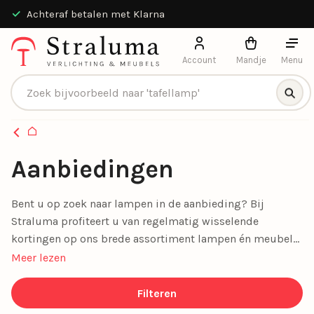
Achteraf betalen met Klarna
Account
Mandje
Menu
Producten zoeken
Homepagina
Aanbiedingen
Bent u op zoek naar lampen in de aanbieding? Bij
Straluma profiteert u van regelmatig wisselende
kortingen op ons brede assortiment lampen én meubels.
Van sfeervolle plafondlampen en spots tot stijlvolle
Meer lezen
woonaccessoires en comfortabele banken, onze
aanbiedingen maken stijlvol wonen betaalbaar. Mis geen
Filteren
enkele deal en geef uw interieur een prachtige upgrade