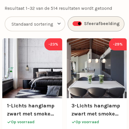
met onze exclusieve aanbiedingen.
Resultaat 1–32 van de 514 resultaten wordt getoond
Sfeerafbeelding
-23%
-29%
1-Lichts hanglamp
3-Lichts hanglamp
zwart met smoke
zwart met smoke
glazen cilinder
glazen kappen
Op voorraad
Op voorraad