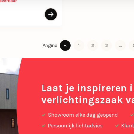
leverbaar
«
1
2
3
…
Pagina
Laat je inspireren 
verlichtingszaak v
Showroom elke dag geopend
Persoonlijk lichtadvies
Klant