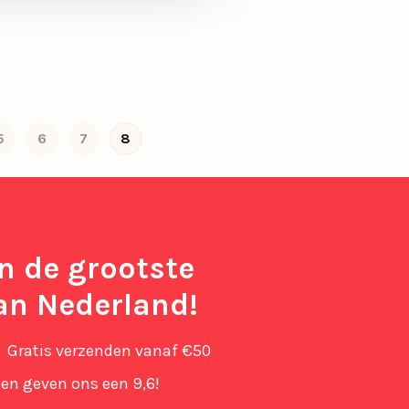
5
6
7
8
in de grootste
an Nederland!
Gratis verzenden vanaf €50
en geven ons een 9,6!