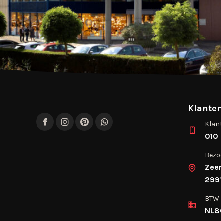
Klanten
Klan
Facebook
Instagram
Pinterest
WhatsApp
010 
Bezo
Zee
2991
BTW
NL8