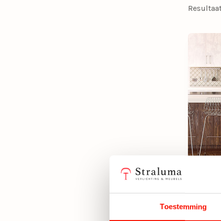
Resultaa
Plafo
opaal
Toestemming
Niet 