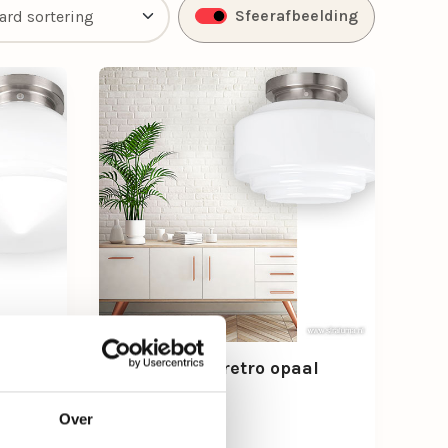
Sfeerafbeelding
art
Plafonnière retro opaal
glas/staal
Over
Niet leverbaar