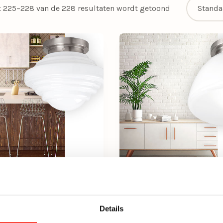
t 225–228 van de 228 resultaten wordt getoond
ndlamp York art deco
Plafonnière Glasgow 
 glas
deco chroom glas
Details
leverbaar
Niet leverbaar