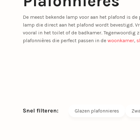
Plafonnières
Meer lichtbronnen
De meest bekende lamp voor aan het plafond is de
LED lichtbronnen
Smart lichtbronn
lamp
die direct aan het plafond wordt bevestigd. Vr
vooral in het
toilet of de badkamer
. Tegenwoordig zi
Slaapkamerlampen
Eetkamerstoelen
Tafellampen
Tienerkamerlampen
Opbouwspots
Fauteuils
plafonnières
die perfect passen in de
woonkamer
,
s
Meer verlichting
Bedlampjes
Driepoot lampen
Woonaccessoires
Booglampen
Klemlampen
Bureaulampen
Lampenkappen
Snel filteren:
Glazen plafonnieres
Zwa
Calex Lampen
Lampenvoeten
Draadlampen
Leeslampen