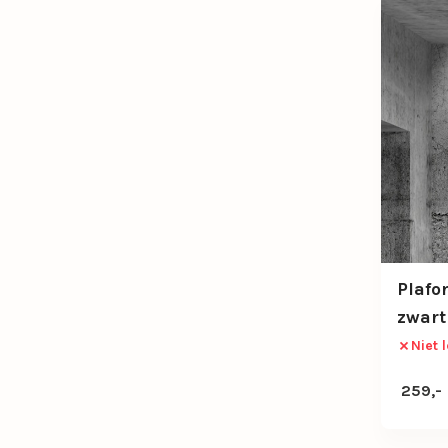
Plafo
zwart
Niet 
259,-