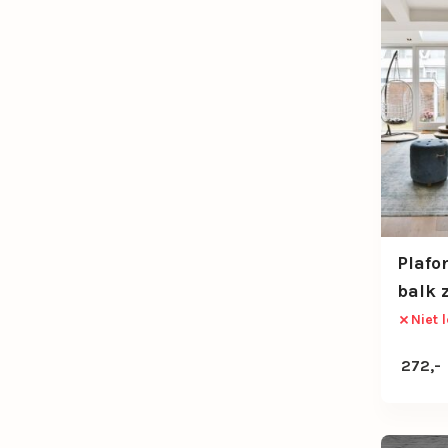
Plafo
balk 
Niet 
272,-