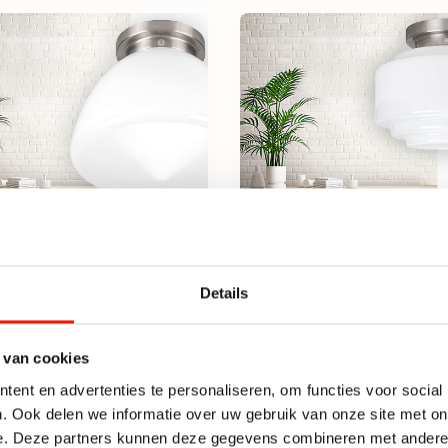
Details
nnière Glasgow art
Plafonnière retro opa
chroom glas
glas/staal
 van cookies
leverbaar
Niet leverbaar
ent en advertenties te personaliseren, om functies voor social
. Ook delen we informatie over uw gebruik van onze site met on
93,50
e. Deze partners kunnen deze gegevens combineren met andere i