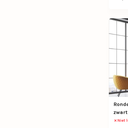
Ronde
zwart
glaze
Niet 