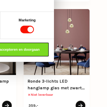
Marketing
 accepteren en doorgaan
lamp
Ronde 3-lichts LED
hanglamp glas met zwart
en brushed gold
Niet leverbaar
359,-