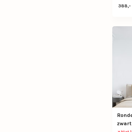
388,-
Ronde
zwart
Niet 