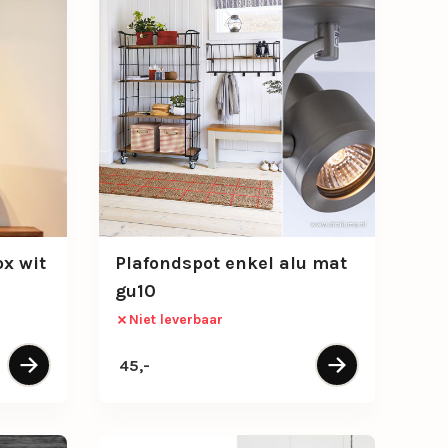
ox wit
Plafondspot enkel alu mat
gu10
Niet leverbaar
45,-