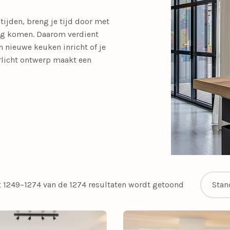
SALE tafellampen
ltijden, breng je tijd door met
SALE opbouwspots
en
Calex Lampen
Segula Lichtbron
iting komen. Daarom verdient
en nieuwe keuken inricht of je
SALE buitenlampen
rlicht ontwerp maakt een
Woonkamerlampen
Buitenlampen
Kasten
Eettafellampen
Videverlichting
Salontafels
Plafondven
Buiten
Sideta
SALE eettafelampe
met lamp
SALE plafondventil
Light and Living
Schemerlampen
Nachtkastlampen
Slimme verlichti
Philips Hue
Touch Lampen
t 1249–1274 van de 1274 resultaten wordt getoond
Plafonnières
Uplighters
Schelpenlampen
Vaaslampen