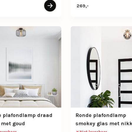
269,-
 plafondlamp draad
Ronde plafondlamp
 met goud
smokey glas met nikk
leverbaar
Niet leverbaar