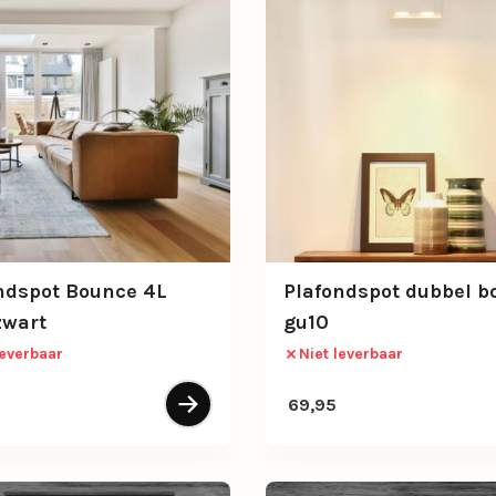
ndspot Bounce 4L
Plafondspot dubbel b
zwart
gu10
leverbaar
Niet leverbaar
69,95