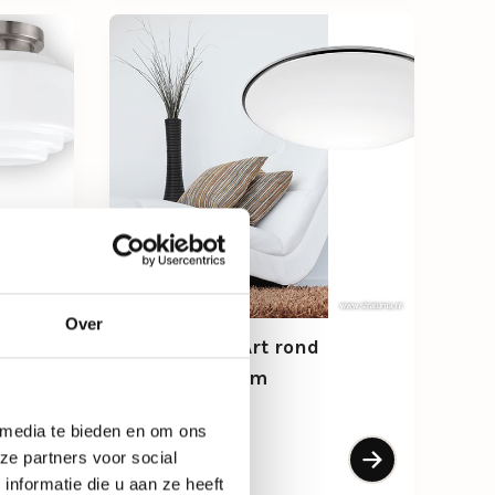
Over
al
PlafonnièreArt rond
chroom 30 cm
Niet leverbaar
 media te bieden en om ons
ze partners voor social
59,-
nformatie die u aan ze heeft