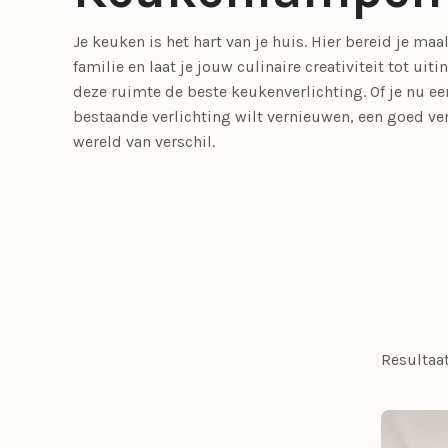
Meer lichtbronnen
Je keuken is het hart van je huis. Hier bereid je maa
LED lichtbronnen
Smart lichtbronn
familie en laat je jouw culinaire creativiteit tot u
deze ruimte de beste
keukenverlichting
. Of je nu e
bestaande verlichting wilt vernieuwen, een goed ve
Slaapkamerlampen
Eetkamerstoelen
Tafellampen
Tienerkamerlampen
Opbouwspots
Fauteuils
wereld van verschil.
Meer verlichting
Bedlampjes
Driepoot lampen
Woonaccessoires
Booglampen
Klemlampen
Bureaulampen
Lampenkappen
Resultaa
Calex Lampen
Lampenvoeten
Draadlampen
Leeslampen