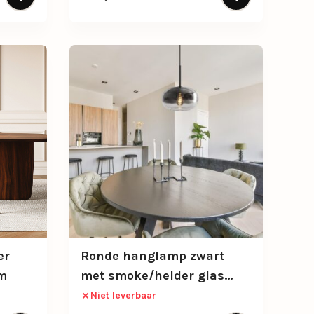
er
Ronde hanglamp zwart
cm
met smoke/helder glas
gradient
Niet leverbaar